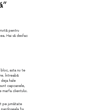
ă”
rivită pentru
ptea. Hai să desfac
bloc, asta nu te
are. Întreabă
 deja hale
e sunt capcanele,
 marfa clientului.
at pe jumătate
 pardoseala fix