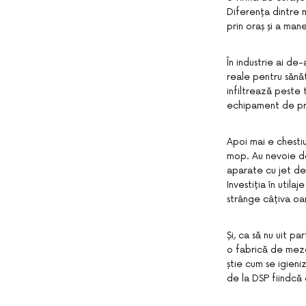
Diferența dintre 
prin oraș și a man
În industrie ai de
reale pentru sănă
infiltrează peste 
echipament de prot
Apoi mai e chesti
mop. Au nevoie de
aparate cu jet de 
Investiția în util
strânge câțiva o
Și, ca să nu uit p
o fabrică de meze
știe cum se igieni
de la DSP fiindcă 