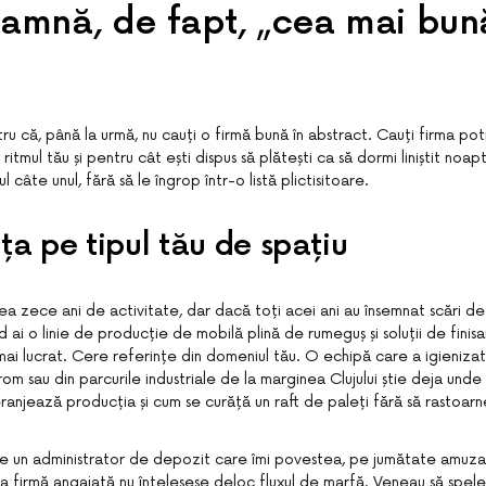
amnă, de fapt, „cea mai bun
tru că, până la urmă, nu cauți o firmă bună în abstract. Cauți firma pot
 ritmul tău și pentru cât ești dispus să plătești ca să dormi liniștit noa
ul câte unul, fără să le îngrop într-o listă plictisitoare.
ța pe tipul tău de spațiu
a zece ani de activitate, dar dacă toți acei ani au însemnat scări de 
d ai o linie de producție de mobilă plină de rumeguș și soluții de finis
ai lucrat. Cere referințe din domeniul tău. O echipă care a igienizat
rom sau din parcurile industriale de la marginea Clujului știe deja und
njează producția și cum se curăță un raft de paleți fără să rastoarne
e un administrator de depozit care îmi povestea, pe jumătate amuz
a firmă angajată nu înțelesese deloc fluxul de marfă. Veneau să spele