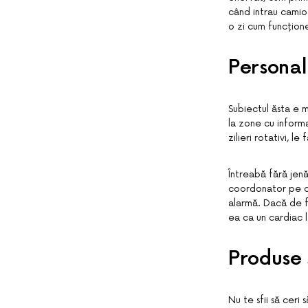
când intrau camioa
o zi cum funcțion
Personal 
Subiectul ăsta e m
la zone cu informaț
zilieri rotativi, 
Întreabă fără jen
coordonator pe ca
alarmă. Dacă de fi
ea ca un cardiac 
Produse ș
Nu te sfii să ceri