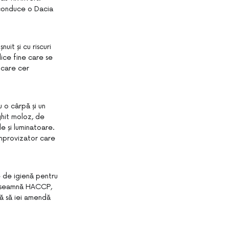
a conduce o Dacia
uit și cu riscuri
ice fine care se
 care cer
 o cârpă și un
ghit moloz, de
de și luminatoare.
 improvizator care
e de igienă pentru
 înseamnă HACCP,
să să iei amendă