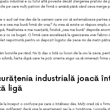
spațiu industrial e cu totul altă poveste decât ștergerea prafului de pe
ziile pe care mulți patroni de firmă o amână până când ceva merge p
e o aud cel mai des de la oamenii care vor să externalizeze partea a
re e cea mai bună firmă din oraș? Aș vrea să existe un răspuns simplu, u
apă. Realitatea e mai nuanțată, fiindcă „cea mai bună” depinde enor
es și cu ce buget. O firmă care excelează la igienizarea unei fabrici 
let nepotrivită pentru un depozit logistic de zece mii de metri pătra
m lucrurile pe rând. Nu îți dau o listă cu locuri de la unu la zece, pent
 în schimb, harta după care te poți orienta singur ca să nimerești firma 
urățenia industrială joacă în
tă ligă
de la început o confuzie pe care o întâlnesc des. Mulți cred că o fir
ie, indiferent dacă vine la apartament sau la o turnătorie. Lucrurile sta