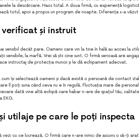
nele la descărcare. Haos total. A doua firmă, cu experiență logistică,
ează totul, apoi a propus un program de noapte. Diferența s-a văzut
verificat și instruit
ai sensibil decât pare. Oamenii care vin la tine în hală au acces la uti
ii sensibile, la marfă. Vrei să știi cine sunt. O firmă serioasă are angaj
le face instructaj de protecția muncii și le dă echipament adecvat.
ă cum își selectează oamenii și dacă există o persoană de contact stab
re îl poți suna când ceva nu e în regulă. Fluctuația mare de persona
ecare dată vine altă echipă care habar n-are de spațiul tău, calitate
la EKG.
i utilaje pe care le poți inspecta
 să vezi cu ce lucrează. O firmă care n-are nimic de ascuns o să-ți ar