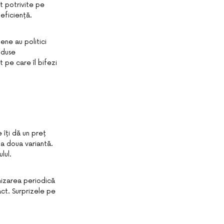
nt potrivite pe
 eficiență.
ene au politici
oduse
 pe care îl bifezi
 îți dă un preț
e a doua variantă.
lul.
enizarea periodică
act. Surprizele pe