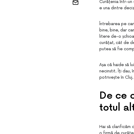
Curățenia într-un 
e una dintre deci
Întrebarea pe car
bine, bine, dar ca
litere de-o șchio
curățat, cât de d
putea să fie comp
Așa că haide să luă
necinstit. Îți dau,
potrivește în Cluj.
De ce c
totul al
Hai să clarificăm 
o firmă de curățen