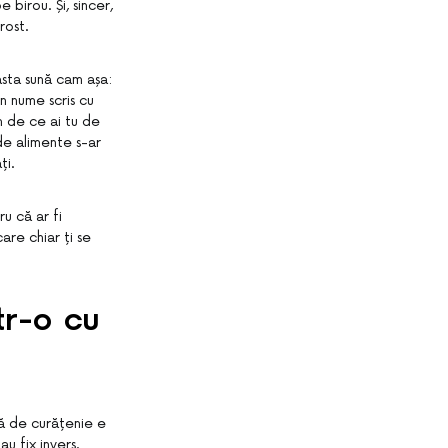
 birou. Și, sincer,
rost.
sta sună cam așa:
n nume scris cu
m de ce ai tu de
de alimente s-ar
ți.
ru că ar fi
care chiar ți se
tr-o cu
mă de curățenie e
u fix invers.