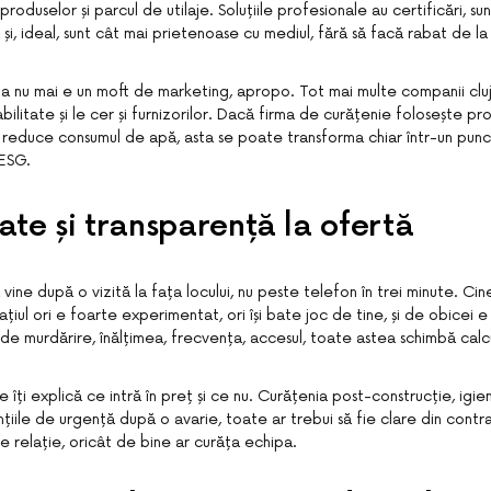
produselor și parcul de utilaje. Soluțiile profesionale au certificări, su
 și, ideal, sunt cât mai prietenoase cu mediul, fără să facă rabat de la
a nu mai e un moft de marketing, apropo. Tot mai multe companii cluj
bilitate și le cer și furnizorilor. Dacă firma de curățenie folosește pr
 reduce consumul de apă, asta se poate transforma chiar într-un punct
 ESG.
tate și transparență la ofertă
vine după o vizită la fața locului, nu peste telefon în trei minute. Cine
pațiul ori e foarte experimentat, ori își bate joc de tine, și de obicei 
de murdărire, înălțimea, frecvența, accesul, toate astea schimbă calcu
 îți explică ce intră în preț și ce nu. Curățenia post-construcție, igi
țiile de urgență după o avarie, toate ar trebui să fie clare din contr
ce relație, oricât de bine ar curăța echipa.