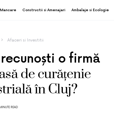
i Mancare
Constructii si Amenajari
Ambalaje si Ecologie
Afaceri si Investitii
recunoști o firmă
asă de curățenie
trială în Cluj?
 MINUTE READ