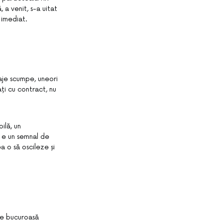
 a venit, s-a uitat
 imediat.
laje scumpe, uneori
ați cu contract, nu
ilă, un
l e un semnal de
a o să oscileze și
ate bucuroasă