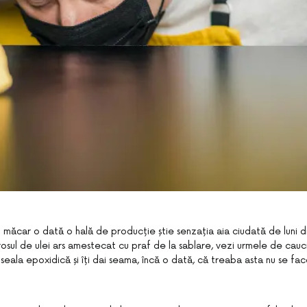
 măcar o dată o hală de producție știe senzația aia ciudată de luni di
rosul de ulei ars amestecat cu praf de la sablare, vezi urmele de cauc
seala epoxidică și îți dai seama, încă o dată, că treaba asta nu se fac