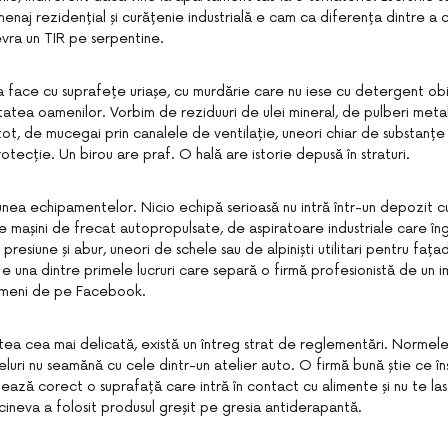
menaj rezidențial și curățenie industrială e cam ca diferența dintre 
evra un TIR pe serpentine.
-a face cu suprafețe uriașe, cu murdărie care nu iese cu detergent obișn
tatea oamenilor. Vorbim de reziduuri de ulei mineral, de pulberi metal
tot, de mucegai prin canalele de ventilație, uneori chiar de substanțe
ecție. Un birou are praf. O hală are istorie depusă în straturi.
unea echipamentelor. Nicio echipă serioasă nu intră într-un depozit cu
 mașini de frecat autopropulsate, de aspiratoare industriale care în
presiune și abur, uneori de schele sau de alpiniști utilitari pentru fața
aje e una dintre primele lucruri care separă o firmă profesionistă de un
ameni de pe Facebook.
artea cea mai delicată, există un întreg strat de reglementări. Normel
luri nu seamănă cu cele dintr-un atelier auto. O firmă bună știe ce
zează corect o suprafață care intră în contact cu alimente și nu te la
cineva a folosit produsul greșit pe gresia antiderapantă.