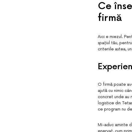
Ce înse
firmă
Aici e miezul. Pen
spațiul tău, pentru
criteriile astea, un
Experien
O firmă poate ave
ajută cu nimic cân
concret unde au m
logistice din Teta
ce program nu dera
Mi-aduc aminte d
enervat, cum prim