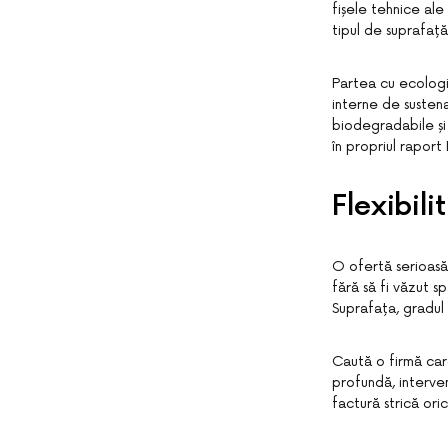
fișele tehnice ale 
tipul de suprafață
Partea cu ecologi
interne de sustena
biodegradabile și
în propriul raport
Flexibili
O ofertă serioasă 
fără să fi văzut s
Suprafața, gradul 
Caută o firmă care
profundă, interven
factură strică ori