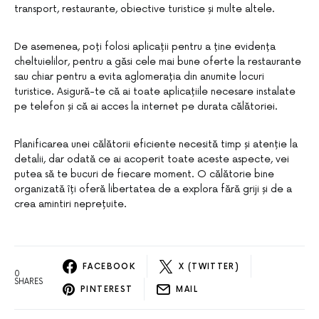
transport, restaurante, obiective turistice și multe altele.
De asemenea, poți folosi aplicații pentru a ține evidența
cheltuielilor, pentru a găsi cele mai bune oferte la restaurante
sau chiar pentru a evita aglomerația din anumite locuri
turistice. Asigură-te că ai toate aplicațiile necesare instalate
pe telefon și că ai acces la internet pe durata călătoriei.
Planificarea unei călătorii eficiente necesită timp și atenție la
detalii, dar odată ce ai acoperit toate aceste aspecte, vei
putea să te bucuri de fiecare moment. O călătorie bine
organizată îți oferă libertatea de a explora fără griji și de a
crea amintiri neprețuite.
FACEBOOK
X (TWITTER)
0
SHARES
PINTEREST
MAIL