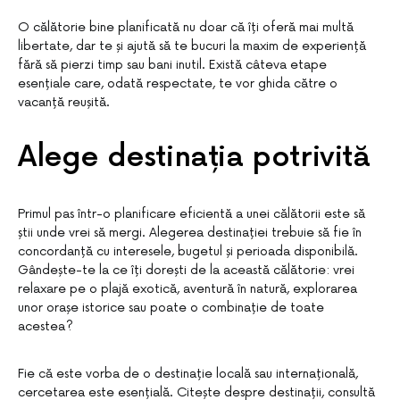
O călătorie bine planificată nu doar că îți oferă mai multă
libertate, dar te și ajută să te bucuri la maxim de experiență
fără să pierzi timp sau bani inutil. Există câteva etape
esențiale care, odată respectate, te vor ghida către o
vacanță reușită.
Alege destinația potrivită
Primul pas într-o planificare eficientă a unei călătorii este să
știi unde vrei să mergi. Alegerea destinației trebuie să fie în
concordanță cu interesele, bugetul și perioada disponibilă.
Gândește-te la ce îți dorești de la această călătorie: vrei
relaxare pe o plajă exotică, aventură în natură, explorarea
unor orașe istorice sau poate o combinație de toate
acestea?
Fie că este vorba de o destinație locală sau internațională,
cercetarea este esențială. Citește despre destinații, consultă