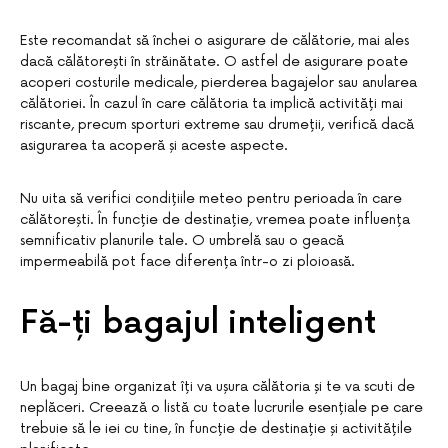
Este recomandat să închei o asigurare de călătorie, mai ales
dacă călătorești în străinătate. O astfel de asigurare poate
acoperi costurile medicale, pierderea bagajelor sau anularea
călătoriei. În cazul în care călătoria ta implică activități mai
riscante, precum sporturi extreme sau drumeții, verifică dacă
asigurarea ta acoperă și aceste aspecte.
Nu uita să verifici condițiile meteo pentru perioada în care
călătorești. În funcție de destinație, vremea poate influența
semnificativ planurile tale. O umbrelă sau o geacă
impermeabilă pot face diferența într-o zi ploioasă.
Fă-ți bagajul inteligent
Un bagaj bine organizat îți va ușura călătoria și te va scuti de
neplăceri. Creează o listă cu toate lucrurile esențiale pe care
trebuie să le iei cu tine, în funcție de destinație și activitățile