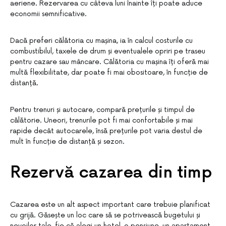
aeriene. Rezervarea cu câteva luni înainte îți poate aduce
economii semnificative.
Dacă preferi călătoria cu mașina, ia în calcul costurile cu
combustibilul, taxele de drum și eventualele opriri pe traseu
pentru cazare sau mâncare. Călătoria cu mașina îți oferă mai
multă flexibilitate, dar poate fi mai obositoare, în funcție de
distanță.
Pentru trenuri și autocare, compară prețurile și timpul de
călătorie. Uneori, trenurile pot fi mai confortabile și mai
rapide decât autocarele, însă prețurile pot varia destul de
mult în funcție de distanță și sezon.
Rezervă cazarea din timp
Cazarea este un alt aspect important care trebuie planificat
cu grijă. Găsește un loc care să se potrivească bugetului și
nevoilor tale, fie că alegi un hotel, o pensiune, un apartament