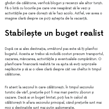
ghiduri de călătorie, verifică bloguri și recenzii ale altor turiști.
Fă o listă cu locurile pe care vrei neapărat să le vezi și
activitățile pe care dorești să le faci acolo. Astfel, vei avea o
imagine clară despre ce poți aștepta de la vacanță.
Stabilește un buget realist
După ce ai ales destinația, următorul pas este să îți planifici
bugetul. Acesta ar trebui să includă costuri precum transportul,
cazarea, mâncarea, activitățile și eventualele cumpărături. O
planificare financiară realistă te va ajuta să eviți surprizele
neplăcute și să ai o idee clară despre cât vei cheltui în timpul
călătoriei.
Fii atent la sezonul în care călătorești. În timpul sezonului
turistic de vârf, prețurile pot fi mai mari pentru zboruri și
cazare. Dacă ai un buget limitat, poți lua în calcul să
călătorești în afara sezonului principal, când prețurile sunt mai
mici și destinațiile sunt mai puțin aglomerate.