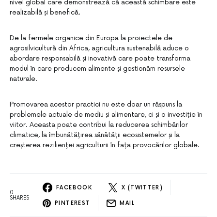
nivel global care demonstrează că această schimbare este
realizabilă și benefică.
De la fermele organice din Europa la proiectele de
agrosilvicultură din Africa, agricultura sustenabilă aduce o
abordare responsabilă și inovativă care poate transforma
modul în care producem alimente și gestionăm resursele
naturale.
Promovarea acestor practici nu este doar un răspuns la
problemele actuale de mediu și alimentare, ci și o investiție în
viitor. Aceasta poate contribui la reducerea schimbărilor
climatice, la îmbunătățirea sănătății ecosistemelor și la
creșterea rezilienței agriculturii în fața provocărilor globale.
FACEBOOK
X (TWITTER)
0
SHARES
PINTEREST
MAIL