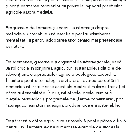
și conștientizarea fermierilor cu privire la impactul practicilor
agricole asupra mediului.
Programele de formare și accesul la informații despre
metodele sustenabile sunt esențiale pentru schimbarea
mentalității și pentru adoptarea unor tehnici mai prietenoase
cu natura.
De asemenea, guvernele și organizațiile internaționale joacă
un rol crucial în sprijinirea agriculturii sustenabile. Politicile de
subvenționare a practicilor agricole ecologice, accesul la
finanțare pentru tehnologii verzi și promovarea cercetării în
domeniu sunt instrumente esențiale pentru stimularea tranziției
către sustenabilitate. În plus, inițiativele locale, cum ar fi
piețele fermierilor și programele de „ferme comunitare”, pot
încuraja consumatorii să susțină produse locale și sustenabile.
Deși tranziția către agricultura sustenabilă poate părea dificilă
pentru unii fermieri, există numeroase exemple de succes la