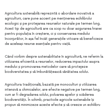
Agricultura sustenabilă reprezintă o abordare inovativă a
agriculturii, care pune accent pe menținerea echilibrului
ecologic și pe protejarea resurselor naturale pe termen lung.
Acest tip de agricultură are ca scop nu doar asigurarea hranei
pentru populația în creștere, ci și conservarea mediului
înconjurător, în așa fel încât generațiile viitoare să beneficieze
de aceleași resurse esențiale pentru viață.
Când vorbim despre sustenabilitate în agricultură, ne referim la
utilizarea eficientă a resurselor, reducerea impactului asupra
mediului și promovarea metodelor care să protejeze
biodiversitatea și să îmbunătățească sănătatea solului.
Agricultura tradițională, bazată pe monoculturi și utilizarea
intensivă a chimicalelor, are efecte negative pe termen lung,
cum ar fi degradarea solului, poluarea apelor și scăderea
biodiversității. În schimb, practicile agricole sustenabile își
propun să minimizeze aceste efecte și să creeze un echilibru