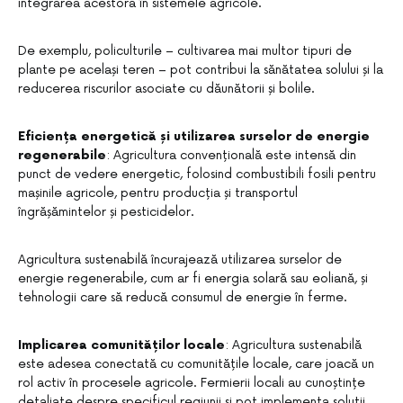
integrarea acestora în sistemele agricole.
De exemplu, policulturile – cultivarea mai multor tipuri de
plante pe același teren – pot contribui la sănătatea solului și la
reducerea riscurilor asociate cu dăunătorii și bolile.
Eficiența energetică și utilizarea surselor de energie
regenerabile
: Agricultura convențională este intensă din
punct de vedere energetic, folosind combustibili fosili pentru
mașinile agricole, pentru producția și transportul
îngrășămintelor și pesticidelor.
Agricultura sustenabilă încurajează utilizarea surselor de
energie regenerabile, cum ar fi energia solară sau eoliană, și
tehnologii care să reducă consumul de energie în ferme.
Implicarea comunităților locale
: Agricultura sustenabilă
este adesea conectată cu comunitățile locale, care joacă un
rol activ în procesele agricole. Fermierii locali au cunoștințe
detaliate despre specificul regiunii și pot implementa soluții