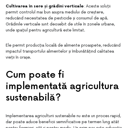
Cultivarea în sere și grădini verticale
: Aceste soluții
permit controlul mai bun asupra mediului de creștere,
reducând necesitatea de pesticide și consumul de apă.
Grădinile verticale sunt deosebit de utile în zonele urbane,
unde spațiul pentru agricultură este limitat.
Ele permit producția locală de alimente proaspete, reducând
impactul transportului alimentelor și îmbunătățind calitatea
vieții în orașe.
Cum poate fi
implementată agricultura
sustenabilă?
Implementarea agriculturii sustenabile nu este un proces rapid,
dar poate aduce beneficii semnificative pe termen lung atât
pentru fermieri, cât și pentru mediu. Un prim pas este educația